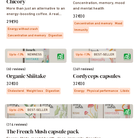
Chicory
Concentration, memory, mood
More than just an alternative to an
and mental health
energy-boosting coffee. A real
32€00
ritual.
29€90
Concentration and memory
Mood
Energy without crash
Immunity
Concentration and memory
Digestion
Up to -13%
NEWNESS
Up to -13%
BEST-SELLER
(60 reviews)
(249 reviews)
Organic Shiitake
Cordyceps capsules
32€00
32€00
Cholesterol
Weight loss
Digestion
Energy
Physical performance
Libido
Up to -23%
BEST-SELLER
(314 reviews)
The French Mush capsule pack