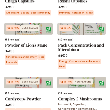
Chaga Capsules
Reishi Capsules
32€00
32€00
Antioxidant
Beauty
Boosts Immunity
Immunity
Relaxation
Sleep
Up to -18%
BEST-SELLER
Up to -6%
(53 reviews)
(40 reviews)
Powder of Lion's Mane
Pack Concentration and
Microbiota
34€00
64€00
Concentration and memory
Mood
Energy
Concentration and memory
Immunity
Mood
Up to -18%
BEST-SELLER
Up to -18%
NEW FEATURE
(53 reviews)
(37 reviews)
Cordyceps Powder
Complex 5 Mushrooms
Immunité, Digestion,
34€00
Concentration et mémoire,