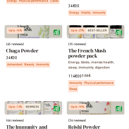
Energy
Physical performance
Libido
Sommeil, Vitalité, Energie
34€00
Energy
Vitality
Immunity
Up to -18%
Up to -27%
BEST-SELLER
(45 reviews)
(35 reviews)
Chaga Powder
The French Mush
powder pack
34€00
Energy, libido, mental health,
Antioxidant
Beauty
Immunity
sleep, immunity, digestion
136€
114€00
Immunity
Physical performance
Sleep
Up to -13%
NEWNESS
Up to -18%
(64 reviews)
(26 reviews)
The Immunity and
Reishi Powder