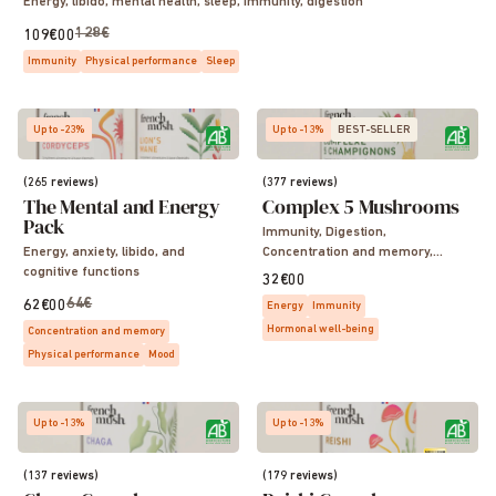
Energy, libido, mental health, sleep, immunity, digestion
128€
109€00
Immunity
Physical performance
Sleep
Up to -23%
Up to -13%
BEST-SELLER
(265 reviews)
(377 reviews)
The Mental and Energy
Complex 5 Mushrooms
Pack
Immunity, Digestion,
Energy, anxiety, libido, and
Concentration and memory,
cognitive functions
Sleep, Vitality, Energy
32€00
64€
62€00
Energy
Immunity
Hormonal well-being
Concentration and memory
Physical performance
Mood
Up to -13%
Up to -13%
(137 reviews)
(179 reviews)