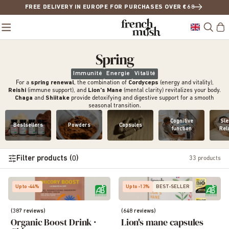
FREE DELIVERY IN EUROPE FOR PURCHASES OVER €68
Spring
Immunité
Energie
Vitalité
For a
spring renewal
, the combination of
Cordyceps
(energy and vitality),
Reishi
(immune support), and
Lion’s Mane
(mental clarity) revitalizes your body.
Chaga
and
Shiitake
provide detoxifying and digestive support for a smooth
seasonal transition.
Cognitive
Sle
Bestsellers
Powders
Capsules
function
Rel
Filter products (0)
33
products
Up to -44%
Up to -13%
BEST-SELLER
(387 reviews)
(648 reviews)
Organic Boost Drink ·
Lion's mane capsules