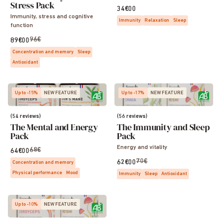
Stress Pack
34€00
Immunity, stress and cognitive
Immunity
Relaxation
Sleep
function
96€
89€00
Concentration and memory
Sleep
Antioxidant
Up to -15%
NEW FEATURE
Up to -17%
NEW FEATURE
(54 reviews)
(56 reviews)
The Mental and Energy
The Immunity and Sleep
Pack
Pack
Energy and vitality
68€
64€00
70€
62€00
Concentration and memory
Physical performance
Mood
Immunity
Sleep
Antioxidant
Up to -10%
NEW FEATURE